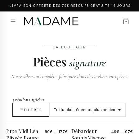
LIVRAISON OFFERTE DÈS 79€
RETOURS GRATUITS 14 JOURS
LA BOUTIQUE
Pièces
signature
Notre sélection complète, fabriquée dans des ateliers européens.
3 résultats affichés
FILTRER
Jupe Midi Léa
Débardeur
89
€
–
177
€
49
€
–
97
€
Plissée Rouge
Sophia Viscose