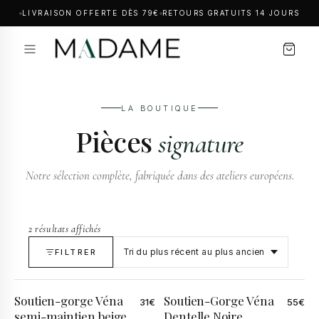
LIVRAISON OFFERTE DÈS 79€
RETOURS GRATUITS 14 JOURS
LA BOUTIQUE
Pièces
signature
Notre sélection complète, fabriquée dans des ateliers européens.
2 résultats affichés
FILTRER
Soutien-gorge Véna
Soutien-Gorge Véna
31
€
55
€
semi-maintien beige
Dentelle Noire