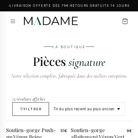
LIVRAISON OFFERTE DÈS 79€
RETOURS GRATUITS 14 JOURS
LA BOUTIQUE
Pièces
signature
Notre sélection complète, fabriquée dans des ateliers européens.
15 résultats affichés
FILTRER
Soutien-gorge Push-
Soutien-gorge
51
€
9
€
up Vénus Beige
allaitement Vénus Vert