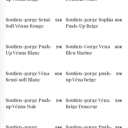
Soutien-gorge Semi-
Soutien-gorge Sophia
55
€
60
€
Soft Vénus Rouge
Push-Up Beige
Soutien-gorge Push-
Soutien-Gorge Vena
51
€
60
€
Up Vénus Blanc
Bleu Marine
Soutien-gorge Véna
Soutien-gorge push-
60
€
51
€
Semi-soft Blanc
up Véna beige
Soutien-gorge Push-
Soutien-gorge Véna
51
€
53
€
up Vénus Noir
Beige Douceur
Soutien-gorge
Soutien-gorge Push-
58
€
55
€