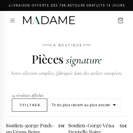
LIVRAISON OFFERTE DÈS 79€
RETOURS GRATUITS 14 JOURS
LA BOUTIQUE
Pièces
signature
Notre sélection complète, fabriquée dans des ateliers européens.
14 résultats affichés
FILTRER
Soutien-gorge Push-
Soutien-Gorge Véna
51
€
55
€
up Vénus Beige
Dentelle Noire