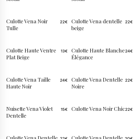
Culotte Vena Noir
Culotte Vena dentelle
22
€
22
€
Tulle
beige
Culotte Haute Ventre
Culotte Haute Blanche
13
€
24
€
Plat Beige
Élégance
Culotte Vena Taille
Culotte Vena Dentelle
24
€
22
€
Haute Noir
Noire
Nuisette Vena Violet
Culotte Vena Noir Chic
15
€
22
€
Dentelle
Culotte Vena Dentelle
Culotte Vena Dentelle
22
€
20
€