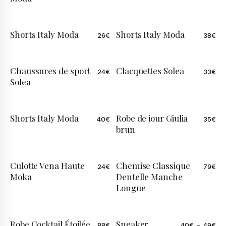
Shorts Italy Moda
Shorts Italy Moda
26
€
38
€
ÉDITION LIMITÉE
Chaussures de sport
Clacquettes Solea
24
€
33
€
Solea
Shorts Italy Moda
Robe de jour Giulia
40
€
35
€
ÉDITION LIMITÉE
brun
Culotte Vena Haute
Chemise Classique
24
€
79
€
ÉDITION LIMITÉE
Moka
Dentelle Manche
Longue
Robe Cocktail Étoilée
Sneaker
88
€
40
€
–
49
€
ÉDITION LIMITÉE