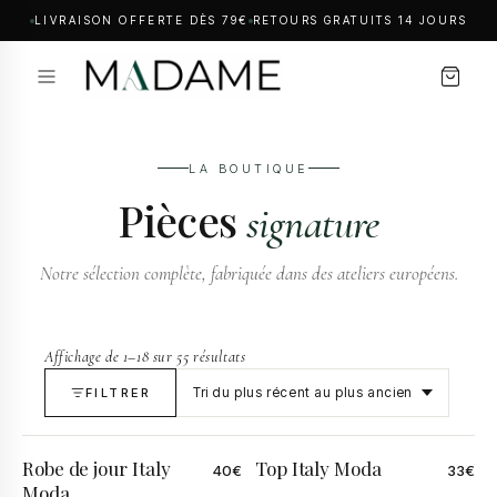
LIVRAISON OFFERTE DÈS 79€
RETOURS GRATUITS 14 JOURS
LA BOUTIQUE
Pièces
signature
Notre sélection complète, fabriquée dans des ateliers européens.
Affichage de 1–18 sur 55 résultats
FILTRER
Robe de jour Italy
Top Italy Moda
40
€
33
€
Moda