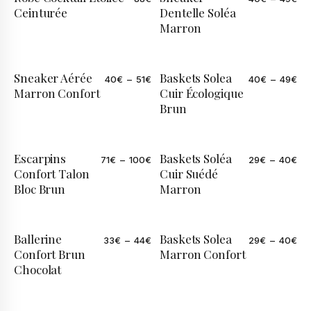
Ceinturée
Dentelle Soléa
Marron
Sneaker Aérée
Baskets Solea
40
€
–
51
€
40
€
–
49
€
Marron Confort
Cuir Écologique
Brun
Escarpins
Baskets Soléa
71
€
–
100
€
29
€
–
40
€
Confort Talon
Cuir Suédé
Bloc Brun
Marron
Ballerine
Baskets Solea
33
€
–
44
€
29
€
–
40
€
Confort Brun
Marron Confort
Chocolat