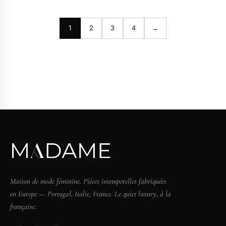
1
2
3
4
→
Maison de mode féminine. Pièces intemporelles fabriquées
en Europe — Portugal, Italie, France. Le quiet luxury, à la
française.