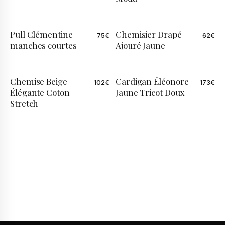
Pull Clémentine
Chemisier Drapé
75
€
62
€
ÉDITION LIMITÉE
manches courtes
Ajouré Jaune
Chemise Beige
Cardigan Éléonore
102
€
173
€
ÉDITION LIMITÉE
Élégante Coton
Jaune Tricot Doux
Stretch