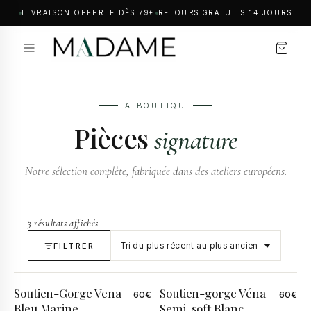
LIVRAISON OFFERTE DÈS 79€
RETOURS GRATUITS 14 JOURS
LA BOUTIQUE
Pièces
signature
Notre sélection complète, fabriquée dans des ateliers européens.
3 résultats affichés
FILTRER
Soutien-Gorge Vena
Soutien-gorge Véna
60
€
60
€
Bleu Marine
Semi-soft Blanc