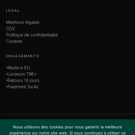
LÉGAL
Mentions légales
CGV
Politique de confidentialité
Cookies
ENGAGEMENTS
Made in EU
Livraison 79€+
Retours 14 jours
Paiement 3x/4x
© 2026 MADAME — TOUS DROITS RÉSERVÉS
Nous utilisons des cookies pour vous garantir la meilleure
VISA · MASTERCARD · AMEX · PAYPAL
expérience sur notre site web. Si vous continuez à utiliser ce