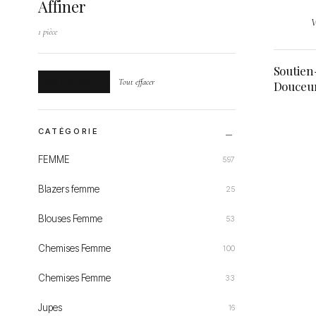
Affiner
V
1 pièce
Soutien
85I (FR 100I)
Tout effacer
Douceu
CATÉGORIE
FEMME
597
Blazers femme
25
Blouses Femme
53
Chemises Femme
100
Chemises Femme
33
Jupes
16