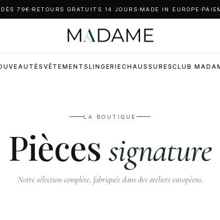
 DÈS 79€
RETOURS GRATUITS 14 JOURS
MADE IN EUROPE
PAIE
OUVEAUTÉS
VÊTEMENTS
LINGERIE
CHAUSSURES
CLUB MADA
LA BOUTIQUE
Pièces
signature
Notre sélection complète, fabriquée dans des ateliers européens.