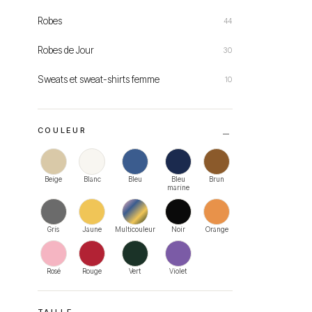
Robes
44
Robes de Jour
30
Sweats et sweat-shirts femme
10
COULEUR
Beige
Blanc
Bleu
Bleu
Brun
marine
Gris
Jaune
Multicouleur
Noir
Orange
Rosé
Rouge
Vert
Violet
TAILLE