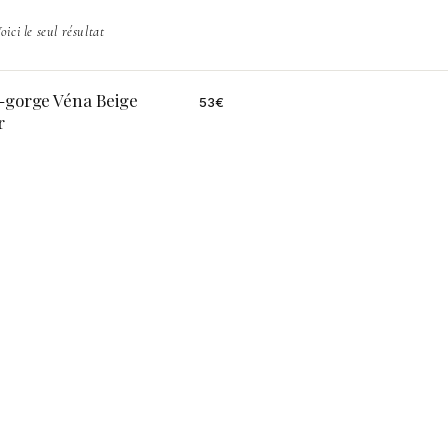
oici le seul résultat
-gorge Véna Beige
53
€
r