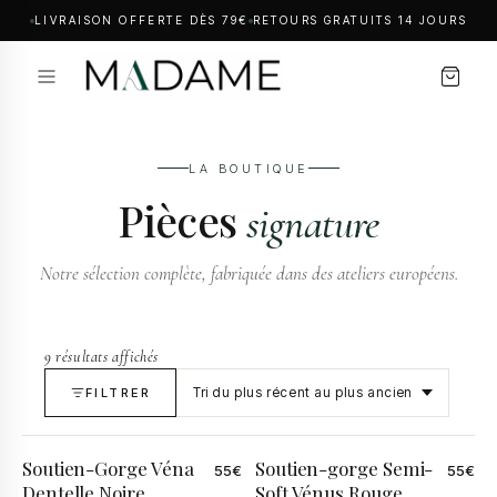
LIVRAISON OFFERTE DÈS 79€
RETOURS GRATUITS 14 JOURS
LA BOUTIQUE
Pièces
signature
Notre sélection complète, fabriquée dans des ateliers européens.
9 résultats affichés
FILTRER
Soutien-Gorge Véna
Soutien-gorge Semi-
55
€
55
€
Dentelle Noire
Soft Vénus Rouge