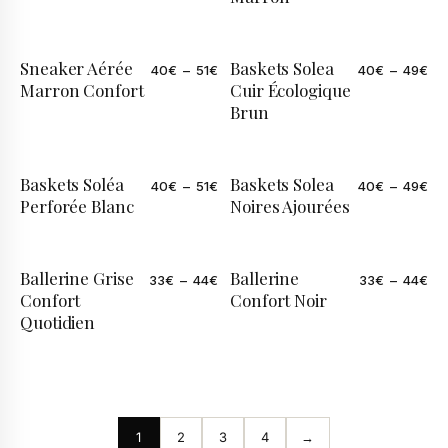
Sneaker Aérée
Baskets Solea
40
€
–
51
€
40
€
–
49
€
Marron Confort
Cuir Écologique
Brun
Baskets Soléa
Baskets Solea
40
€
–
51
€
40
€
–
49
€
ÉDITION LIMITÉE
Perforée Blanc
Noires Ajourées
Ballerine Grise
Ballerine
33
€
–
44
€
33
€
–
44
€
Confort
Confort Noir
Quotidien
1
2
3
4
→