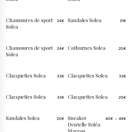
Chaussures de sport
Sandales Solea
24
€
31
€
Solea
Chaussures de sport
Cothurnes Solea
24
€
20
€
ÉDITION LIMITÉE
Solea
Clacquettes Solea
Clacquettes Solea
33
€
33
€
Clacquettes Solea
Clacquettes Solea
33
€
20
€
Sandales Solea
Sneaker
20
€
40
€
–
49
€
Dentelle Soléa
Marron