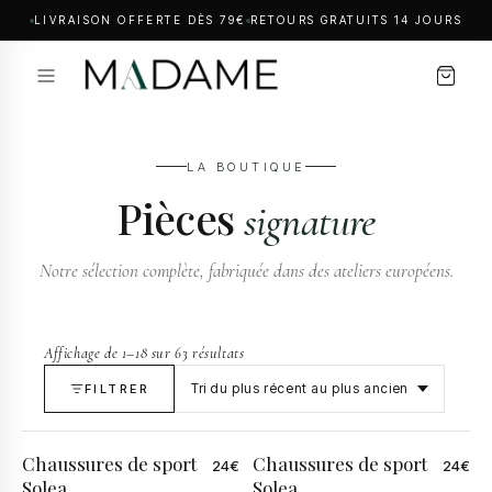
LIVRAISON OFFERTE DÈS 79€
RETOURS GRATUITS 14 JOURS
LA BOUTIQUE
Pièces
signature
Notre sélection complète, fabriquée dans des ateliers européens.
Affichage de 1–18 sur 63 résultats
FILTRER
Chaussures de sport
Chaussures de sport
24
€
24
€
Solea
Solea