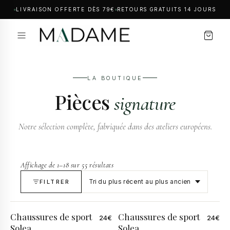
LIVRAISON OFFERTE DÈS 79€
RETOURS GRATUITS 14 JOURS
LA BOUTIQUE
Pièces
signature
Notre sélection complète, fabriquée dans des ateliers européens.
Affichage de 1–18 sur 55 résultats
FILTRER
Chaussures de sport
Chaussures de sport
24
€
24
€
Solea
Solea