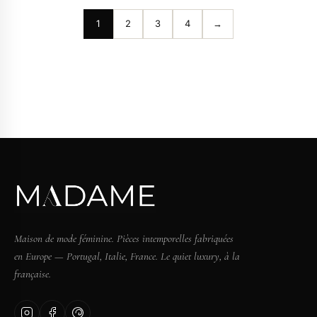
1
2
3
4
→
Maison de mode féminine. Pièces intemporelles fabriquées
en Europe — Portugal, Italie, France. Le quiet luxury, à la
française.