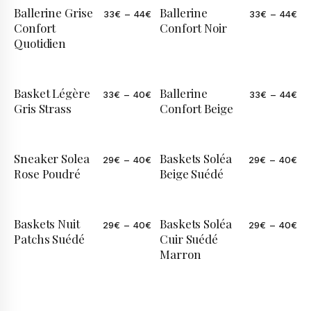
Ballerine Grise
Ballerine
33
€
–
44
€
33
€
–
44
€
Confort
Confort Noir
Quotidien
Basket Légère
Ballerine
33
€
–
40
€
33
€
–
44
€
Gris Strass
Confort Beige
Sneaker Solea
Baskets Soléa
29
€
–
40
€
29
€
–
40
€
Rose Poudré
Beige Suédé
Baskets Nuit
Baskets Soléa
29
€
–
40
€
29
€
–
40
€
Patchs Suédé
Cuir Suédé
Marron