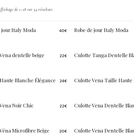
ffichage de 1–18 sur 34 résultats
 jour Italy Moda
Robe de jour Italy Moda
40
€
 Vena dentelle beige
Culotte Tanga Dentelle B
22
€
 Haute Blanche Élégance
Culotte Vena Taille Haute
24
€
 Vena Noir Chic
Culotte Vena Dentelle Bl
22
€
 Véna Microfibre Beige
Culotte Vena Dentelle Bla
20
€