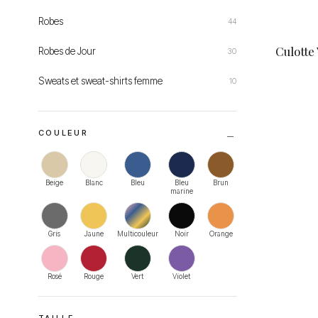
Robes
44
Culotte
Robes de Jour
30
Sweats et sweat-shirts femme
10
COULEUR
Beige
Blanc
Bleu
Bleu
Brun
marine
Gris
Jaune
Multicouleur
Noir
Orange
Rosé
Rouge
Vert
Violet
TAILLE