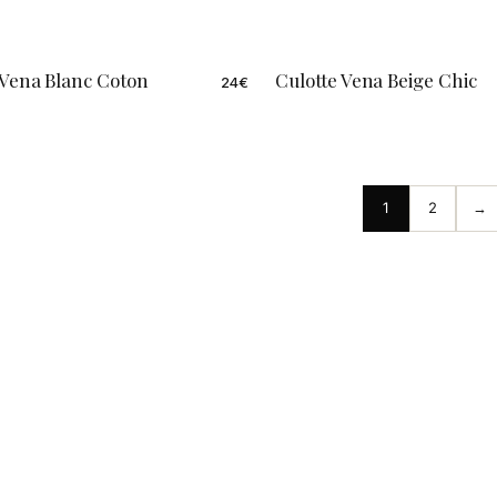
 Vena Blanc Coton
Culotte Vena Beige Chic
24
€
1
2
→