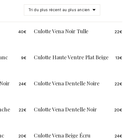
Culotte Vena Noir Tulle
40
€
22
€
lanc
Culotte Haute Ventre Plat Beige
9
€
13
€
 Noir
Culotte Vena Dentelle Noire
24
€
22
€
anche
Culotte Vena Dentelle Noir
22
€
20
€
nc
Culotte Vena Beige Écru
20
€
24
€