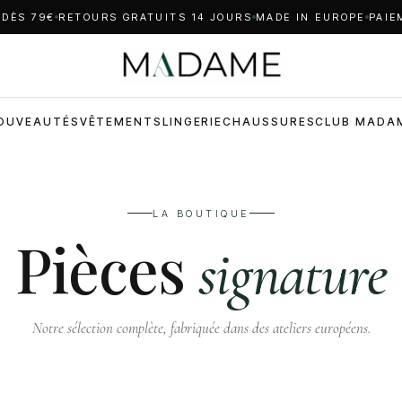
 DÈS 79€
RETOURS GRATUITS 14 JOURS
MADE IN EUROPE
PAIE
OUVEAUTÉS
VÊTEMENTS
LINGERIE
CHAUSSURES
CLUB MADA
LA BOUTIQUE
Pièces
signature
Notre sélection complète, fabriquée dans des ateliers européens.