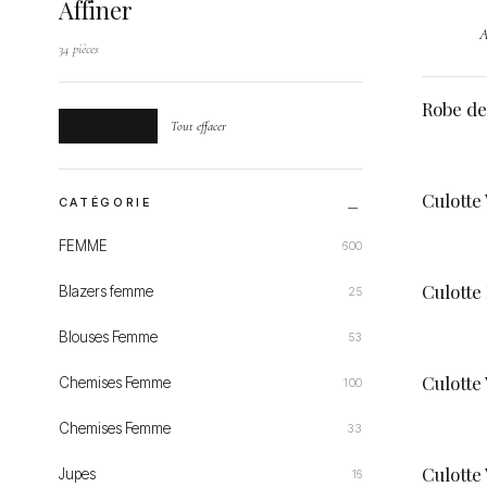
Affiner
A
34 pièces
Robe de
XL (FR 44)
Tout effacer
Culotte
CATÉGORIE
FEMME
600
Culotte
Blazers femme
25
Blouses Femme
53
Culotte
Chemises Femme
100
Chemises Femme
33
Culotte
Jupes
16