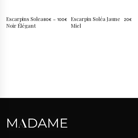
Escarpins Solea
Escarpin Soléa Jaune
80
€
–
100
€
20
€
Noir Élégant
Miel