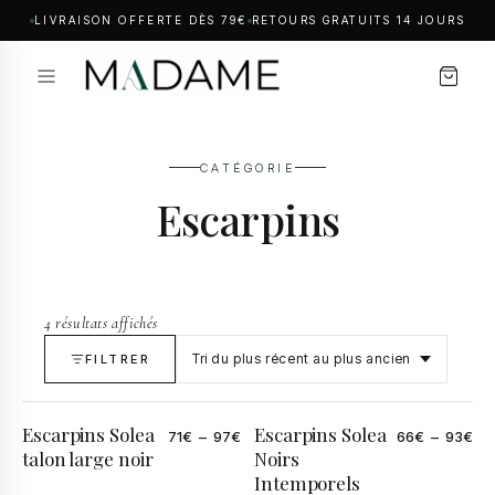
LIVRAISON OFFERTE DÈS 79€
RETOURS GRATUITS 14 JOURS
CATÉGORIE
Escarpins
4 résultats affichés
FILTRER
Escarpins Solea
Escarpins Solea
71
€
–
97
€
66
€
–
93
€
talon large noir
Noirs
Intemporels