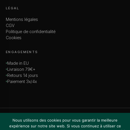
LÉGAL
Mentions légales
CGV
Politique de confidentialité
Cookies
ENGAGEMENTS
Made in EU
Livraison 79€+
Retours 14 jours
Paiement 3x/4x
© 2026 MADAME — TOUS DROITS RÉSERVÉS
Nous utilisons des cookies pour vous garantir la meilleure
VISA · MASTERCARD · AMEX · PAYPAL
expérience sur notre site web. Si vous continuez à utiliser ce