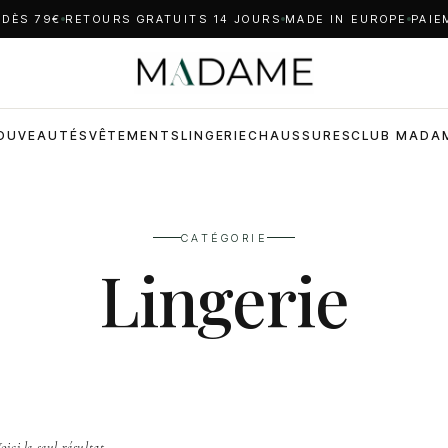
 DÈS 79€
RETOURS GRATUITS 14 JOURS
MADE IN EUROPE
PAIE
OUVEAUTÉS
VÊTEMENTS
LINGERIE
CHAUSSURES
CLUB MADA
CATÉGORIE
Lingerie
oici le seul résultat