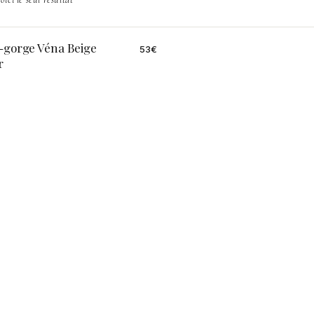
-gorge Véna Beige
53
€
r