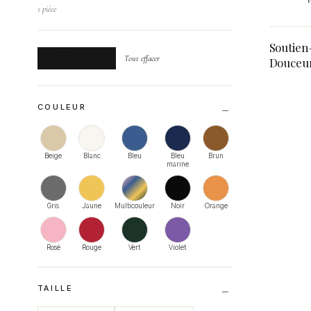
1 pièce
Soutien
105F (FR 120F)
Tout effacer
Douceu
COULEUR
Beige
Blanc
Bleu
Bleu
Brun
marine
Gris
Jaune
Multicouleur
Noir
Orange
Rosé
Rouge
Vert
Violet
TAILLE