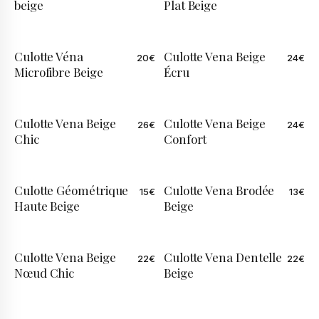
beige
Plat Beige
Culotte Véna
Culotte Vena Beige
20
€
24
€
Microfibre Beige
Écru
Culotte Vena Beige
Culotte Vena Beige
26
€
24
€
Chic
Confort
Culotte Géométrique
Culotte Vena Brodée
15
€
13
€
Haute Beige
Beige
Culotte Vena Beige
Culotte Vena Dentelle
22
€
22
€
ÉDITION LIMITÉE
Nœud Chic
Beige