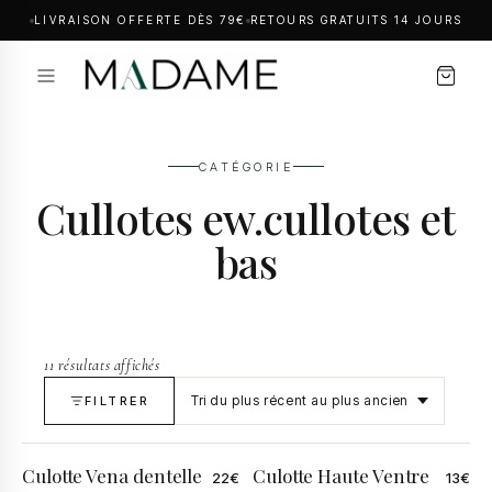
LIVRAISON OFFERTE DÈS 79€
RETOURS GRATUITS 14 JOURS
CATÉGORIE
Cullotes ew.cullotes et
bas
11 résultats affichés
FILTRER
Culotte Vena dentelle
Culotte Haute Ventre
22
€
13
€