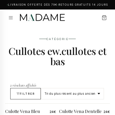
LIVRAISON OFFERTE DÈS 79€
RETOURS GRATUITS 14 JOURS
CATÉGORIE
Cullotes ew.cullotes et
bas
2 résultats affichés
FILTRER
Culotte Vena Bleu
Culotte Vena Dentelle
24
€
24
€