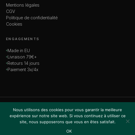
Mentions légales
CGV
Politique de confidentialité
Cookies
ENGAGEMENTS
Made in EU
Livraison 79€+
Retours 14 jours
Paiement 3x/4x
© 2026 MADAME — TOUS DROITS RÉSERVÉS
Nous utilisons des cookies pour vous garantir la meilleure
VISA · MASTERCARD · AMEX · PAYPAL
expérience sur notre site web. Si vous continuez à utiliser ce
site, nous supposerons que vous en êtes satisfait.
OK
Accueil
Boutique
Recherche
Favoris
Panier