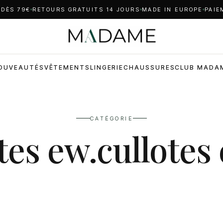
 DÈS 79€
RETOURS GRATUITS 14 JOURS
MADE IN EUROPE
PAIE
OUVEAUTÉS
VÊTEMENTS
LINGERIE
CHAUSSURES
CLUB MADA
CATÉGORIE
tes ew.cullotes 