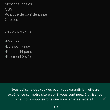
Mentions légales
CGV
Politique de confidentialité
Cookies
ENGAGEMENTS
Made in EU
Livraison 79€+
Retours 14 jours
Paiement 3x/4x
© 2026 MADAME — TOUS DROITS RÉSERVÉS
Nous utilisons des cookies pour vous garantir la meilleure
VISA · MASTERCARD · AMEX · PAYPAL
expérience sur notre site web. Si vous continuez à utiliser ce
site, nous supposerons que vous en êtes satisfait.
OK
Accueil
Boutique
Recherche
Favoris
Panier