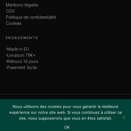
Mentions légales
CGV
Politique de confidentialité
Cookies
ENGAGEMENTS
Made in EU
Livraison 79€+
Retours 14 jours
Paiement 3x/4x
© 2026 MADAME — TOUS DROITS RÉSERVÉS
Nous utilisons des cookies pour vous garantir la meilleure
VISA · MASTERCARD · AMEX · PAYPAL
expérience sur notre site web. Si vous continuez à utiliser ce
site, nous supposerons que vous en êtes satisfait.
OK
Accueil
Boutique
Recherche
Favoris
Panier