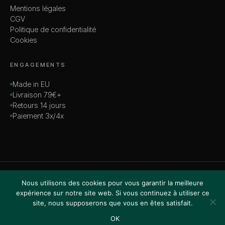
Mentions légales
CGV
Politique de confidentialité
Cookies
ENGAGEMENTS
Made in EU
Livraison 79€+
Retours 14 jours
Paiement 3x/4x
© 2026 MADAME — TOUS DROITS RÉSERVÉS
Nous utilisons des cookies pour vous garantir la meilleure
VISA · MASTERCARD · AMEX · PAYPAL
expérience sur notre site web. Si vous continuez à utiliser ce
site, nous supposerons que vous en êtes satisfait.
OK
Accueil
Boutique
Recherche
Favoris
Panier