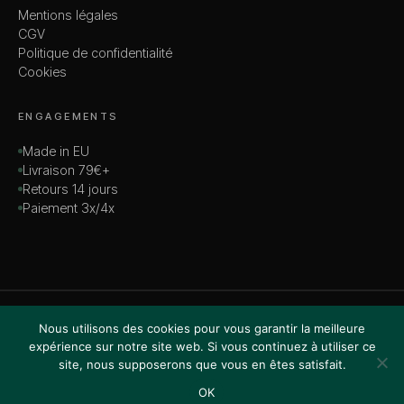
Mentions légales
CGV
Politique de confidentialité
Cookies
ENGAGEMENTS
Made in EU
Livraison 79€+
Retours 14 jours
Paiement 3x/4x
© 2026 MADAME — TOUS DROITS RÉSERVÉS
Nous utilisons des cookies pour vous garantir la meilleure
VISA · MASTERCARD · AMEX · PAYPAL
expérience sur notre site web. Si vous continuez à utiliser ce
site, nous supposerons que vous en êtes satisfait.
OK
Accueil
Boutique
Recherche
Favoris
Panier