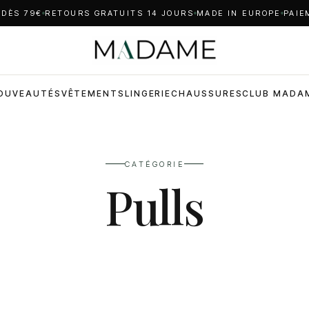
 DÈS 79€
RETOURS GRATUITS 14 JOURS
MADE IN EUROPE
PAIE
OUVEAUTÉS
VÊTEMENTS
LINGERIE
CHAUSSURES
CLUB MADA
CATÉGORIE
Pulls