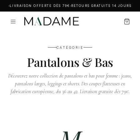
LIVRAISON OFFERTE DÈS 79€
RETOURS GRATUITS 14 JOURS
CATÉGORIE
Pantalons & Bas
Découvrez notre collection de pantalons et bas pour femme : jeans,
pantalons larges, leggings et shorts. Des coupes flatteuses en
fabrication européenne, du 36 au 42. Livraison gratuite dès 79€.
M