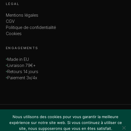
LÉGAL
Mentions légales
CGV
Politique de confidentialité
Cookies
ENGAGEMENTS
Made in EU
Livraison 79€+
Retours 14 jours
Paiement 3x/4x
© 2026 MADAME — TOUS DROITS RÉSERVÉS
Nous utilisons des cookies pour vous garantir la meilleure
VISA · MASTERCARD · AMEX · PAYPAL
expérience sur notre site web. Si vous continuez à utiliser ce
site, nous supposerons que vous en êtes satisfait.