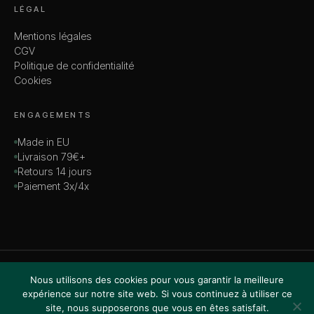
LÉGAL
Mentions légales
CGV
Politique de confidentialité
Cookies
ENGAGEMENTS
Made in EU
Livraison 79€+
Retours 14 jours
Paiement 3x/4x
© 2026 MADAME — TOUS DROITS RÉSERVÉS
Nous utilisons des cookies pour vous garantir la meilleure
VISA · MASTERCARD · AMEX · PAYPAL
expérience sur notre site web. Si vous continuez à utiliser ce
site, nous supposerons que vous en êtes satisfait.