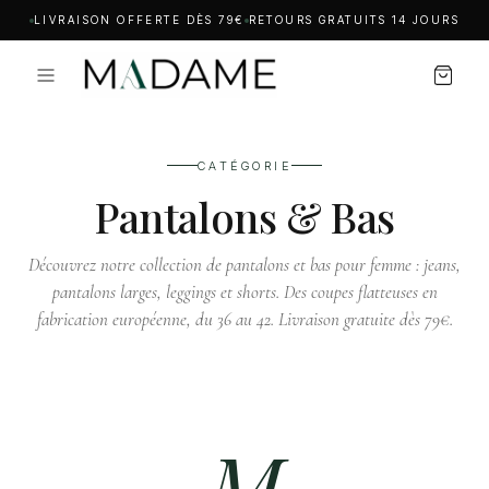
LIVRAISON OFFERTE DÈS 79€
RETOURS GRATUITS 14 JOURS
CATÉGORIE
Pantalons & Bas
Découvrez notre collection de pantalons et bas pour femme : jeans,
pantalons larges, leggings et shorts. Des coupes flatteuses en
fabrication européenne, du 36 au 42. Livraison gratuite dès 79€.
M