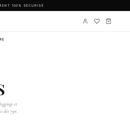
MENT 100% SÉCURISÉ
ME
s
eggings et
te dès 79€.