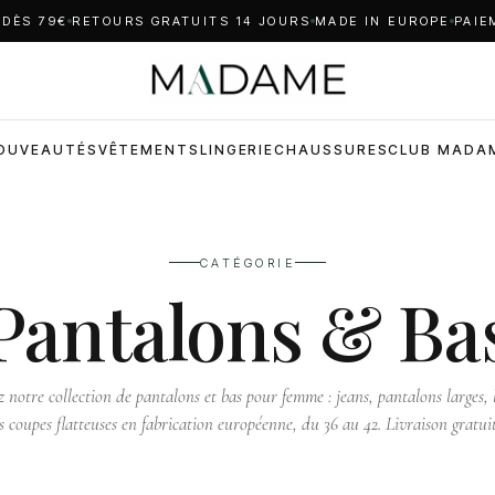
 DÈS 79€
RETOURS GRATUITS 14 JOURS
MADE IN EUROPE
PAIE
OUVEAUTÉS
VÊTEMENTS
LINGERIE
CHAUSSURES
CLUB MADA
CATÉGORIE
Pantalons & Ba
 notre collection de pantalons et bas pour femme : jeans, pantalons larges, l
s coupes flatteuses en fabrication européenne, du 36 au 42. Livraison gratui