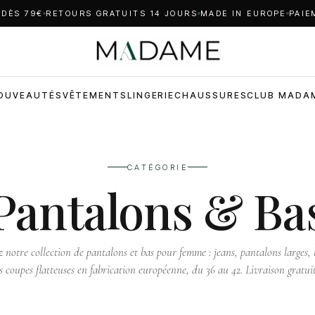
 DÈS 79€
RETOURS GRATUITS 14 JOURS
MADE IN EUROPE
PAIE
OUVEAUTÉS
VÊTEMENTS
LINGERIE
CHAUSSURES
CLUB MADA
CATÉGORIE
Pantalons & Ba
 notre collection de pantalons et bas pour femme : jeans, pantalons larges, l
s coupes flatteuses en fabrication européenne, du 36 au 42. Livraison gratui