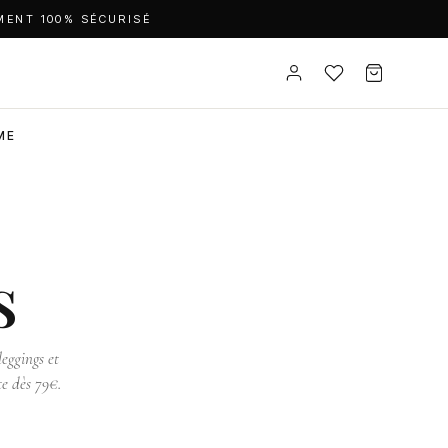
MENT 100% SÉCURISÉ
ME
s
eggings et
te dès 79€.