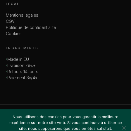
LÉGAL
Mentions légales
CGV
Politique de confidentialité
Cookies
ENGAGEMENTS
Made in EU
Livraison 79€+
Retours 14 jours
Paiement 3x/4x
© 2026 MADAME — TOUS DROITS RÉSERVÉS
Nous utilisons des cookies pour vous garantir la meilleure
VISA · MASTERCARD · AMEX · PAYPAL
expérience sur notre site web. Si vous continuez à utiliser ce
site, nous supposerons que vous en êtes satisfait.