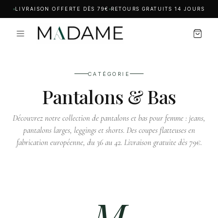
LIVRAISON OFFERTE DÈS 79€
RETOURS GRATUITS 14 JOURS
CATÉGORIE
Pantalons & Bas
Découvrez notre collection de pantalons et bas pour femme : jeans,
pantalons larges, leggings et shorts. Des coupes flatteuses en
fabrication européenne, du 36 au 42. Livraison gratuite dès 79€.
M