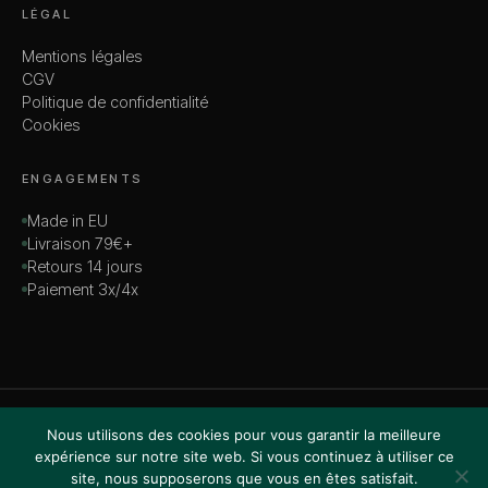
LÉGAL
Mentions légales
CGV
Politique de confidentialité
Cookies
ENGAGEMENTS
Made in EU
Livraison 79€+
Retours 14 jours
Paiement 3x/4x
© 2026 MADAME — TOUS DROITS RÉSERVÉS
Nous utilisons des cookies pour vous garantir la meilleure
VISA · MASTERCARD · AMEX · PAYPAL
expérience sur notre site web. Si vous continuez à utiliser ce
site, nous supposerons que vous en êtes satisfait.