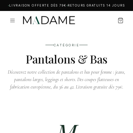
LIVRAISON OFFERTE DÈS 79€
RETOURS GRATUITS 14 JOURS
CATÉGORIE
Pantalons & Bas
Découvrez notre collection de pantalons et bas pour femme : jeans,
pantalons larges, leggings et shorts. Des coupes flatteuses en
fabrication européenne, du 36 au 42. Livraison gratuite dès 79€.
M