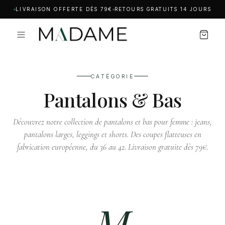
LIVRAISON OFFERTE DÈS 79€
RETOURS GRATUITS 14 JOURS
CATÉGORIE
Pantalons & Bas
Découvrez notre collection de pantalons et bas pour femme : jeans,
pantalons larges, leggings et shorts. Des coupes flatteuses en
fabrication européenne, du 36 au 42. Livraison gratuite dès 79€.
M