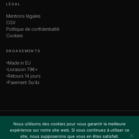
LÉGAL
Mentions légales
CGV
Politique de confidentialité
Cookies
ENGAGEMENTS
Made in EU
Livraison 79€+
Retours 14 jours
Paiement 3x/4x
© 2026 MADAME — TOUS DROITS RÉSERVÉS
Nous utilisons des cookies pour vous garantir la meilleure
VISA · MASTERCARD · AMEX · PAYPAL
expérience sur notre site web. Si vous continuez à utiliser ce
site, nous supposerons que vous en êtes satisfait.