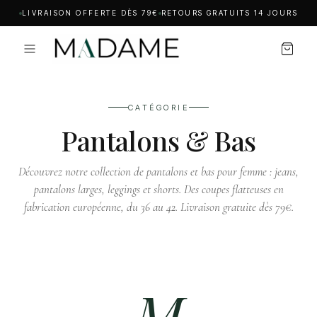
LIVRAISON OFFERTE DÈS 79€
RETOURS GRATUITS 14 JOURS
CATÉGORIE
Pantalons & Bas
Découvrez notre collection de pantalons et bas pour femme : jeans,
pantalons larges, leggings et shorts. Des coupes flatteuses en
fabrication européenne, du 36 au 42. Livraison gratuite dès 79€.
M