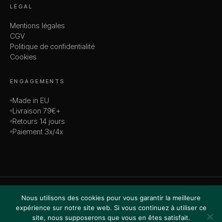
LÉGAL
Mentions légales
CGV
Politique de confidentialité
Cookies
ENGAGEMENTS
Made in EU
Livraison 79€+
Retours 14 jours
Paiement 3x/4x
© 2026 MADAME — TOUS DROITS RÉSERVÉS
Nous utilisons des cookies pour vous garantir la meilleure
VISA · MASTERCARD · AMEX · PAYPAL
expérience sur notre site web. Si vous continuez à utiliser ce
site, nous supposerons que vous en êtes satisfait.