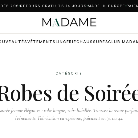
 DÈS 79€
RETOURS GRATUITS 14 JOURS
MADE IN EUROPE
PAIE
OUVEAUTÉS
VÊTEMENTS
LINGERIE
CHAUSSURES
CLUB MADA
CATÉGORIE
Robes de Soiré
oirée femme élégantes : robe longue, robe habillée. Trouvez la tenue parfai
événements. Fabrication européenne, paiement en 3x ou 4x.