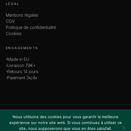
LÉGAL
Mentions légales
CGV
Politique de confidentialité
Cookies
ENGAGEMENTS
Made in EU
Livraison 79€+
Retours 14 jours
Paiement 3x/4x
© 2026 MADAME — TOUS DROITS RÉSERVÉS
Nous utilisons des cookies pour vous garantir la meilleure
VISA · MASTERCARD · AMEX · PAYPAL
expérience sur notre site web. Si vous continuez à utiliser ce
site, nous supposerons que vous en êtes satisfait.