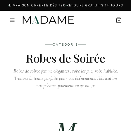
LIVRAISON OFFERTE DÈS 79€
RETOURS GRATUITS 14 JOURS
CATÉGORIE
Robes de Soirée
Robes de soirée femme élégantes : robe longue, robe habillée.
Trouvez la tenue parfaite pour vos événements. Fabrication
européenne, paiement en 3x ou 4x.
M