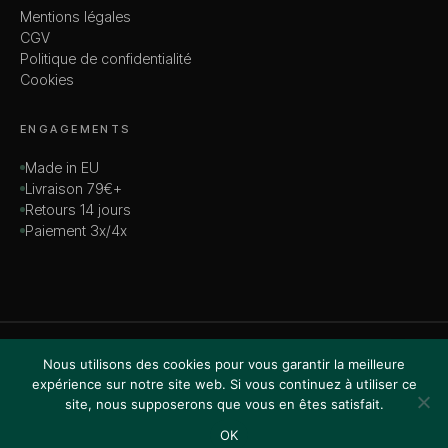
Mentions légales
CGV
Politique de confidentialité
Cookies
ENGAGEMENTS
Made in EU
Livraison 79€+
Retours 14 jours
Paiement 3x/4x
© 2026 MADAME — TOUS DROITS RÉSERVÉS
Nous utilisons des cookies pour vous garantir la meilleure
VISA · MASTERCARD · AMEX · PAYPAL
expérience sur notre site web. Si vous continuez à utiliser ce
site, nous supposerons que vous en êtes satisfait.
OK
Accueil
Boutique
Recherche
Favoris
Panier