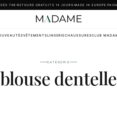
 DÈS 79€
RETOURS GRATUITS 14 JOURS
MADE IN EUROPE
PAIE
OUVEAUTÉS
VÊTEMENTS
LINGERIE
CHAUSSURES
CLUB MADA
CATÉGORIE
blouse dentelle