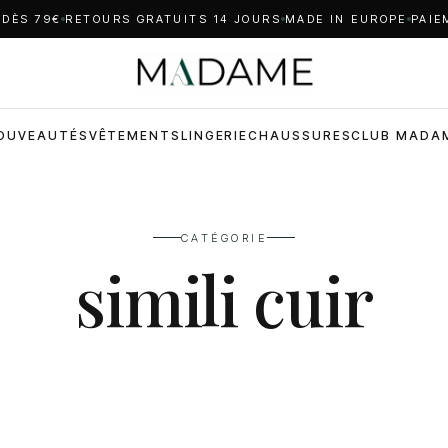
 DÈS 79€
RETOURS GRATUITS 14 JOURS
MADE IN EUROPE
PAIE
OUVEAUTÉS
VÊTEMENTS
LINGERIE
CHAUSSURES
CLUB MADA
CATÉGORIE
simili cuir