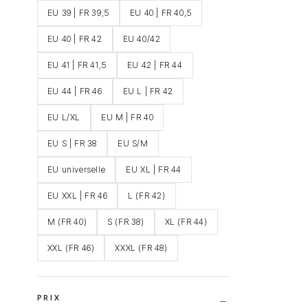
EU 39 | FR 39,5
EU 40 | FR 40,5
EU 40 | FR 42
EU 40/42
EU 41 | FR 41,5
EU 42 | FR 44
EU 44 | FR 46
EU L | FR 42
EU L/XL
EU M | FR 40
EU S | FR 38
EU S/M
EU universelle
EU XL | FR 44
EU XXL | FR 46
L (FR 42)
M (FR 40)
S (FR 38)
XL (FR 44)
XXL (FR 46)
XXXL (FR 48)
PRIX