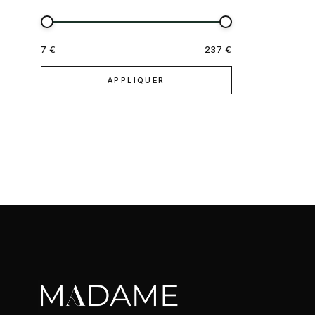
7 €
237 €
APPLIQUER