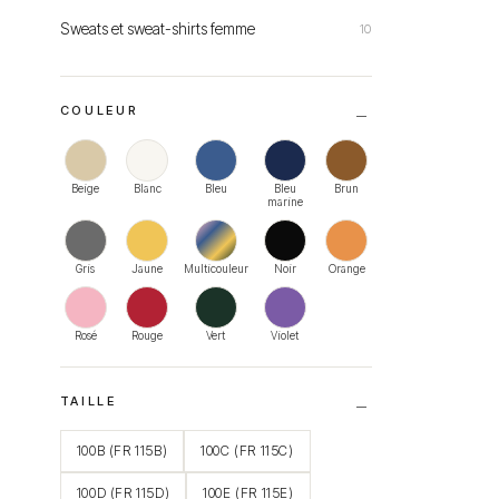
Sweats et sweat-shirts femme
10
COULEUR
Beige
Blanc
Bleu
Bleu
Brun
marine
Gris
Jaune
Multicouleur
Noir
Orange
Rosé
Rouge
Vert
Violet
TAILLE
100B (FR 115B)
100C (FR 115C)
100D (FR 115D)
100E (FR 115E)