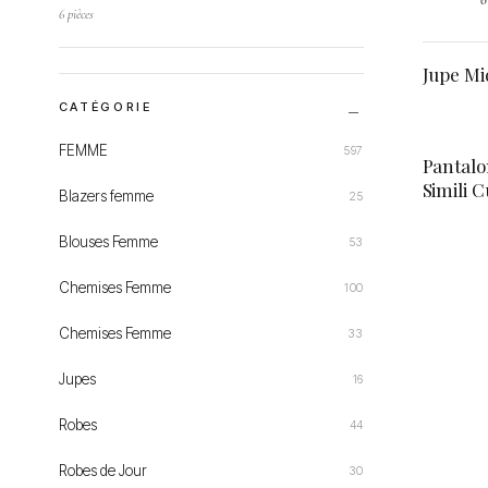
6 pièces
Jupe Mi
CATÉGORIE
FEMME
597
Pantalo
Simili C
Blazers femme
25
Blouses Femme
53
Chemises Femme
100
Chemises Femme
33
Jupes
16
Robes
44
Robes de Jour
30