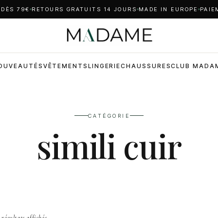
 DÈS 79€
RETOURS GRATUITS 14 JOURS
MADE IN EUROPE
PAIE
OUVEAUTÉS
VÊTEMENTS
LINGERIE
CHAUSSURES
CLUB MADA
CATÉGORIE
simili cuir
 résultats affichés