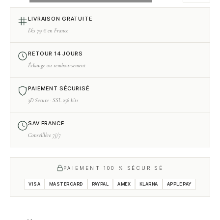
OPTIONS
LIVRAISON GRATUITE
Dès 79 € en France
RETOUR 14 JOURS
Échange ou remboursement
PAIEMENT SÉCURISÉ
3D Secure · SSL 256 bits
SAV FRANCE
Conseillère 7j/7
PAIEMENT 100 % SÉCURISÉ
VISA
MASTERCARD
PAYPAL
AMEX
KLARNA
APPLE PAY