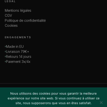
LÉGAL
Mentions légales
CGV
Politique de confidentialité
Cookies
ENGAGEMENTS
Made in EU
Livraison 79€+
Retours 14 jours
Paiement 3x/4x
© 2026 MADAME — TOUS DROITS RÉSERVÉS
Nous utilisons des cookies pour vous garantir la meilleure
VISA · MASTERCARD · AMEX · PAYPAL
expérience sur notre site web. Si vous continuez à utiliser ce
site, nous supposerons que vous en êtes satisfait.