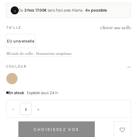
3
Ou
3 fois
17.00
€
sans frais avec Klarna ·
4× possible
Choisir une taille
TAILLE
EU universelle
Guide des tailles · Mensurations européennes
—
COULEUR
En stock
· Expédié sous 24 h
−
+
CHOISISSEZ VOS