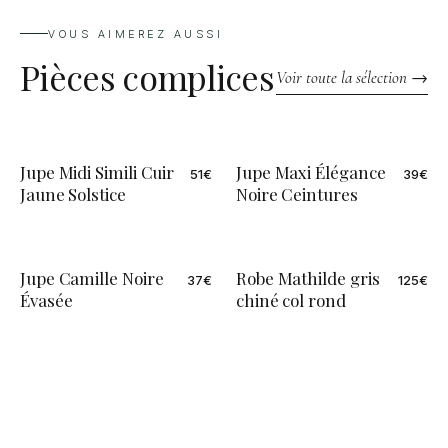
VOUS AIMEREZ AUSSI
Pièces complices
Voir toute la sélection →
Jupe Midi Simili Cuir
Jupe Maxi Élégance
51
€
39
€
ÉDITION LIMITÉE
Jaune Solstice
Noire Ceintures
Jupe Camille Noire
Robe Mathilde gris
37
€
125
€
ÉDITION LIMITÉE
Évasée
chiné col rond