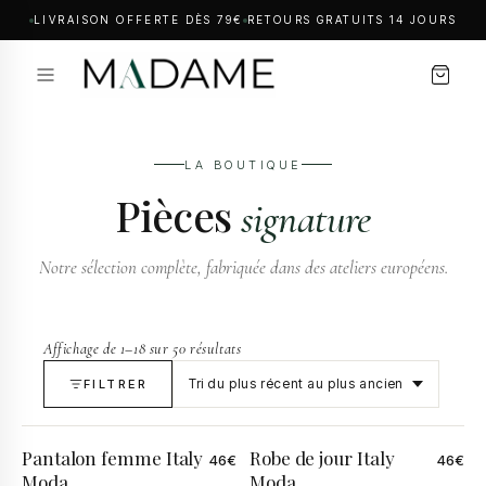
LIVRAISON OFFERTE DÈS 79€
RETOURS GRATUITS 14 JOURS
LA BOUTIQUE
Pièces
signature
Notre sélection complète, fabriquée dans des ateliers européens.
Affichage de 1–18 sur 50 résultats
FILTRER
Pantalon femme Italy
Robe de jour Italy
46
€
46
€
Moda
Moda