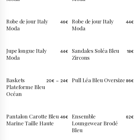
Robe de jour Italy
Robe de jour Italy
46
€
44
€
Moda
Moda
Jupe longue Italy
Sandales Soléa Bleu
44
€
18
€
Moda
Zircons
Baskets
Pull Léa Bleu Oversize
20
€
–
24
€
86
€
ÉDITION LIMITÉE
ÉDITION LIMITÉE
Plateforme Bleu
Océan
Pantalon Carotte Bleu
Ensemble
46
€
62
€
Marine Taille Haute
Loungewear Brodé
Bleu