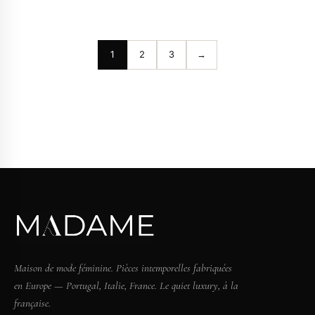
1
2
3
→
Maison de mode féminine. Pièces intemporelles fabriquées
en Europe — Portugal, Italie, France. Le quiet luxury, à la
française.