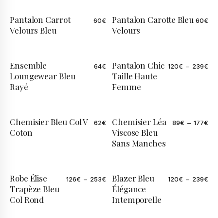
Pantalon Carrot
Pantalon Carotte Bleu
60
€
60
€
ÉDITION LIMITÉE
Velours Bleu
Velours
Ensemble
Pantalon Chic
64
€
120
€
–
239
€
Loungewear Bleu
Taille Haute
Rayé
Femme
Chemisier Bleu Col V
Chemisier Léa
62
€
89
€
–
177
€
ÉDITION LIMITÉE
Coton
Viscose Bleu
Sans Manches
Robe Élise
Blazer Bleu
126
€
–
253
€
120
€
–
239
€
Trapèze Bleu
Élégance
Col Rond
Intemporelle