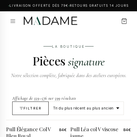
LIVRAISON OFFERTE DÈS 79€
RETOURS GRATUITS 14 JOURS
LA BOUTIQUE
Pièces
signature
Notre sélection complète, fabriquée dans des ateliers européens.
Affichage de 559–576 sur 599 résultats
FILTRER
Pull Élégance Col V
Pull Léa col V viscose
84
€
84
€
Bleu Royal
jaune