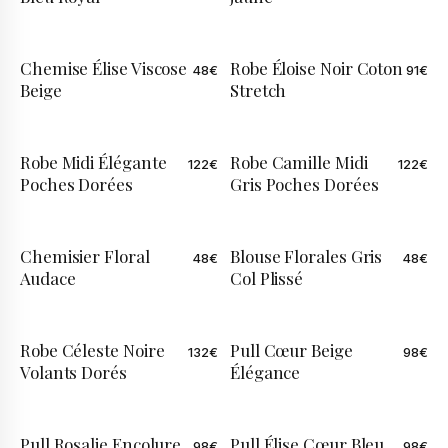
Chemise Élise Viscose
Robe Éloise Noir Coton
48
€
91
€
Beige
Stretch
Robe Midi Élégante
Robe Camille Midi
122
€
122
€
Poches Dorées
Gris Poches Dorées
Chemisier Floral
Blouse Florales Gris
48
€
48
€
Audace
Col Plissé
Robe Céleste Noire
Pull Cœur Beige
132
€
98
€
Volants Dorés
Élégance
Pull Rosalie Encolure
Pull Élise Cœur Bleu
98
€
98
€