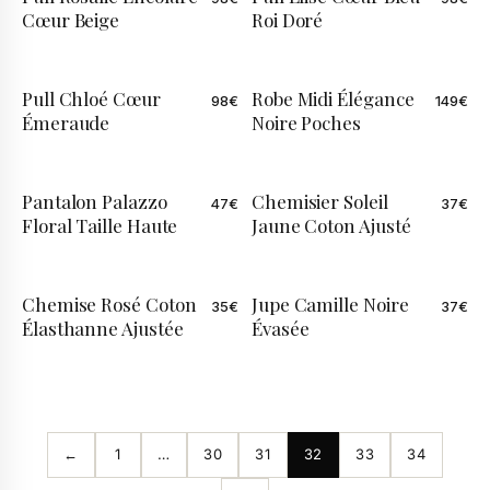
Cœur Beige
Roi Doré
Pull Chloé Cœur
Robe Midi Élégance
98
€
149
€
Émeraude
Noire Poches
Pantalon Palazzo
Chemisier Soleil
47
€
37
€
ÉDITION LIMITÉE
Floral Taille Haute
Jaune Coton Ajusté
Chemise Rosé Coton
Jupe Camille Noire
35
€
37
€
ÉDITION LIMITÉE
Élasthanne Ajustée
Évasée
←
1
…
30
31
32
33
34