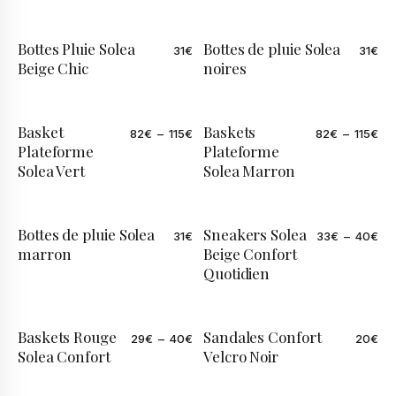
Bottes Pluie Solea
Bottes de pluie Solea
31
€
31
€
ÉDITION LIMITÉE
ÉDITION LIMITÉE
Beige Chic
noires
Basket
Baskets
82
€
–
115
€
82
€
–
115
€
ÉDITION LIMITÉE
Plateforme
Plateforme
Solea Vert
Solea Marron
Bottes de pluie Solea
Sneakers Solea
31
€
33
€
–
40
€
marron
Beige Confort
Quotidien
Baskets Rouge
Sandales Confort
29
€
–
40
€
20
€
ÉDITION LIMITÉE
Solea Confort
Velcro Noir