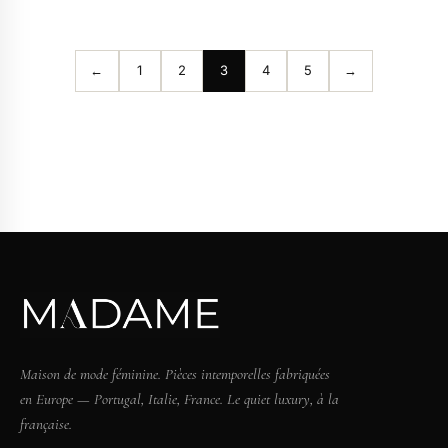
←
1
2
3
4
5
→
Maison de mode féminine. Pièces intemporelles fabriquées
en Europe — Portugal, Italie, France. Le quiet luxury, à la
française.