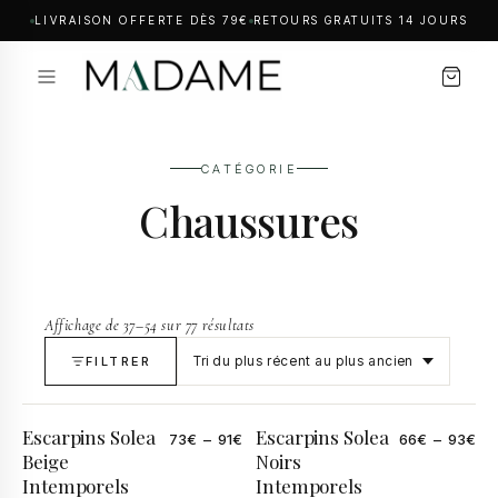
LIVRAISON OFFERTE DÈS 79€
RETOURS GRATUITS 14 JOURS
CATÉGORIE
Chaussures
Affichage de 37–54 sur 77 résultats
FILTRER
Escarpins Solea
Escarpins Solea
73
€
–
91
€
66
€
–
93
€
Beige
Noirs
Intemporels
Intemporels