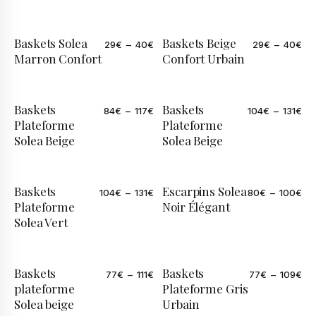
Baskets Solea
Baskets Beige
29
€
–
40
€
29
€
–
40
€
Marron Confort
Confort Urbain
Baskets
Baskets
84
€
–
117
€
104
€
–
131
€
Plateforme
Plateforme
Solea Beige
Solea Beige
Baskets
Escarpins Solea
104
€
–
131
€
80
€
–
100
€
Plateforme
Noir Élégant
Solea Vert
Baskets
Baskets
77
€
–
111
€
77
€
–
109
€
plateforme
Plateforme Gris
Solea beige
Urbain