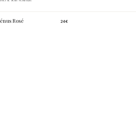
Vénus Rosé
24
€