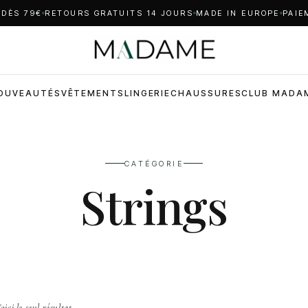
 DÈS 79€
RETOURS GRATUITS 14 JOURS
MADE IN EUROPE
PAIE
OUVEAUTÉS
VÊTEMENTS
LINGERIE
CHAUSSURES
CLUB MADA
CATÉGORIE
Strings
oici le seul résultat