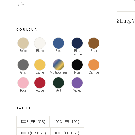
1 pièce
String 
COULEUR
Beige
Blanc
Bleu
Bleu
Brun
marine
Gris
Jaune
Multicouleur
Noir
Orange
Rosé
Rouge
Vert
Violet
TAILLE
100B (FR 115B)
100C (FR 115C)
100D (FR 115D)
100E (FR 115E)