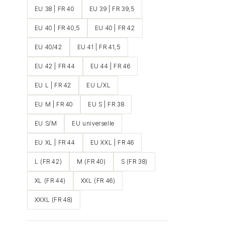
EU 38 | FR 40
EU 39 | FR 39,5
EU 40 | FR 40,5
EU 40 | FR 42
EU 40/42
EU 41 | FR 41,5
EU 42 | FR 44
EU 44 | FR 46
EU L | FR 42
EU L/XL
EU M | FR 40
EU S | FR 38
EU S/M
EU universelle
EU XL | FR 44
EU XXL | FR 46
L (FR 42)
M (FR 40)
S (FR 38)
XL (FR 44)
XXL (FR 46)
XXXL (FR 48)