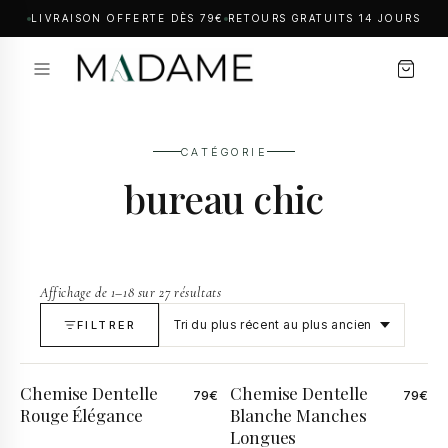
LIVRAISON OFFERTE DÈS 79€
RETOURS GRATUITS 14 JOURS
CATÉGORIE
bureau chic
Affichage de 1–18 sur 27 résultats
FILTRER
Chemise Dentelle
Chemise Dentelle
79
€
79
€
Rouge Élégance
Blanche Manches
Longues