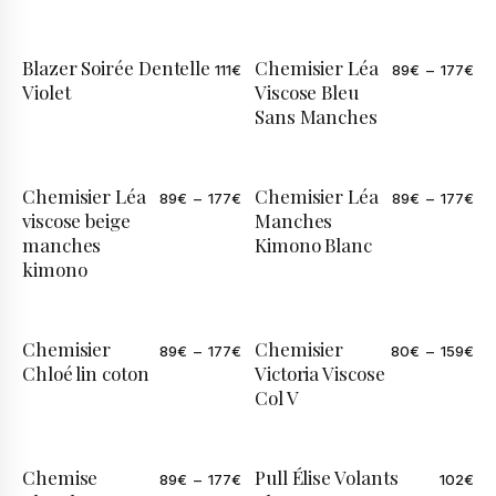
Blazer Soirée Dentelle
Chemisier Léa
111
€
89
€
–
177
€
Violet
Viscose Bleu
Sans Manches
Chemisier Léa
Chemisier Léa
89
€
–
177
€
89
€
–
177
€
viscose beige
Manches
manches
Kimono Blanc
kimono
Chemisier
Chemisier
89
€
–
177
€
80
€
–
159
€
Chloé lin coton
Victoria Viscose
Col V
Chemise
Pull Élise Volants
89
€
–
177
€
102
€
ÉDITION LIMITÉE