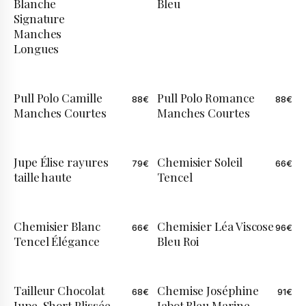
Blanche
Bleu
Signature
Manches
Longues
Pull Polo Camille
Pull Polo Romance
88
€
88
€
Manches Courtes
Manches Courtes
Jupe Élise rayures
Chemisier Soleil
79
€
66
€
ÉDITION LIMITÉE
taille haute
Tencel
Chemisier Blanc
Chemisier Léa Viscose
66
€
96
€
ÉDITION LIMITÉE
Tencel Élégance
Bleu Roi
Tailleur Chocolat
Chemise Joséphine
68
€
91
€
Jupe-Short Plissée
Jabot Bleu Marine