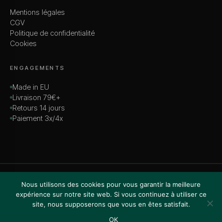
Mentions légales
CGV
Politique de confidentialité
Cookies
ENGAGEMENTS
Made in EU
Livraison 79€+
Retours 14 jours
Paiement 3x/4x
© 2026 MADAME — TOUS DROITS RÉSERVÉS
Nous utilisons des cookies pour vous garantir la meilleure
VISA · MASTERCARD · AMEX · PAYPAL
expérience sur notre site web. Si vous continuez à utiliser ce
site, nous supposerons que vous en êtes satisfait.
OK