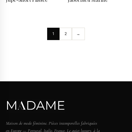
1
2
→
Maison de mode féminine. Pièces intemporelles fabriquées
en Europe — Portugal, Italie, France. Le quiet luxury, à la