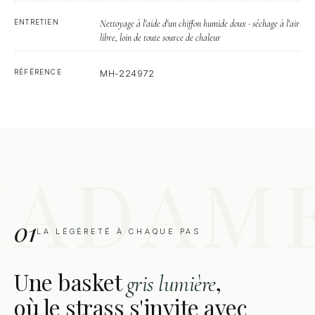
ENTRETIEN
Nettoyage à l'aide d'un chiffon humide doux · séchage à l'air
libre, loin de toute source de chaleur
RÉFÉRENCE
MH-224972
01
LA LÉGÈRETÉ À CHAQUE PAS
Une basket
,
gris lumière
où le strass s'invite avec