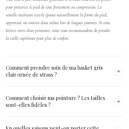
pour préserver le pied de tout frottement ou compression. La
semelle intérieure textile épouse naturellement la forme du pied,
apportant un soutien doux même lors de longues journées. Si vous
hésitez entre deux pointures, nous vous recommandons de prendre
la taille supérieure pour plus de confort.
Comment prendre soin de ma basket gris
clair ornée de strass ?
Un entretien simple suffit à conserver toute sa fraîcheur : passez
Comment choisir ma pointure ? Les tailles
régulièrement un chiffon humide et doux sur le tissu pour retirer
sont-elles fidèles ?
la poussière. En cas de tache, une brosse souple et un savon
délicat feront l'affaire. Laissez sécher à l'air libre, à l'écart de
Les tailles sont disponibles du EU 36 (FR 36,5) au EU 40 (FR
toute source de chaleur directe. Les détails strass conservent leur
En quelles saisons peut-on porter cette
40,5). Notez que la numérotation européenne correspond à une
éclat avec ces gestes d'entretien quotidiens.