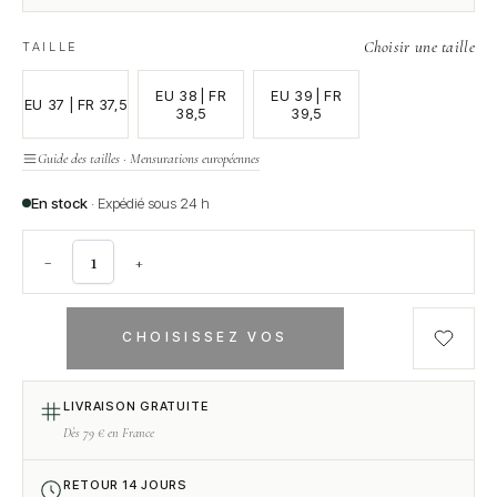
Choisir une taille
TAILLE
EU 38 | FR
EU 39 | FR
EU 37 | FR 37,5
38,5
39,5
Guide des tailles · Mensurations européennes
En stock
· Expédié sous 24 h
−
+
CHOISISSEZ VOS
OPTIONS
LIVRAISON GRATUITE
Dès 79 € en France
RETOUR 14 JOURS