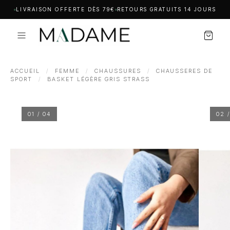
LIVRAISON OFFERTE DÈS 79€
RETOURS GRATUITS 14 JOURS
ACCUEIL
/
FEMME
/
CHAUSSURES
/
CHAUSSERES DE
SPORT
/
BASKET LÉGÈRE GRIS STRASS
01 / 04
02 