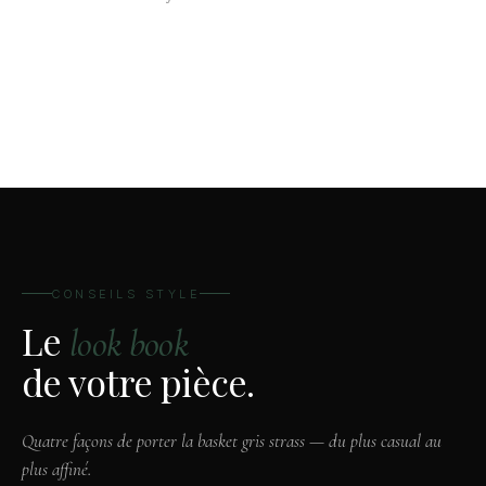
Sortie
Journée
entre amies
télétravail
Détente
printanière
Flânerie urbaine sans effort
Tenue décontractée au travail
Légèreté et bonne humeur
Confort à domicile stylé
Promenade douce au soleil
CONSEILS STYLE
Le
look book
de votre pièce.
Quatre façons de porter la basket gris strass — du plus casual au
plus affiné.