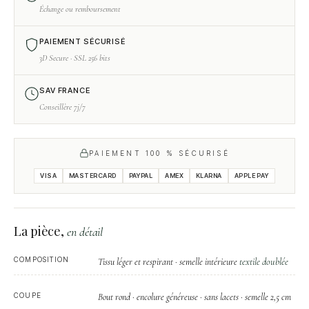
Échange ou remboursement
PAIEMENT SÉCURISÉ
3D Secure · SSL 256 bits
SAV FRANCE
Conseillère 7j/7
PAIEMENT 100 % SÉCURISÉ
VISA
MASTERCARD
PAYPAL
AMEX
KLARNA
APPLE PAY
La pièce,
en détail
COMPOSITION
textile doublée
Tissu léger et respirant · semelle intérieure
COUPE
Bout rond · encolure généreuse · sans lacets · semelle 2,5 cm