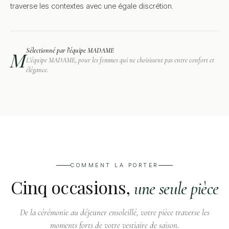
traverse les contextes avec une égale discrétion.
Sélectionné par l'équipe MADAME
M
L'équipe MADAME, pour les femmes qui ne choisissent pas entre confort et
élégance.
COMMENT LA PORTER
Cinq occasions,
une seule pièce
De la cérémonie au déjeuner ensoleillé, votre pièce traverse les
moments forts de votre vestiaire de saison.
Week-end
Bureau
en ville
casual