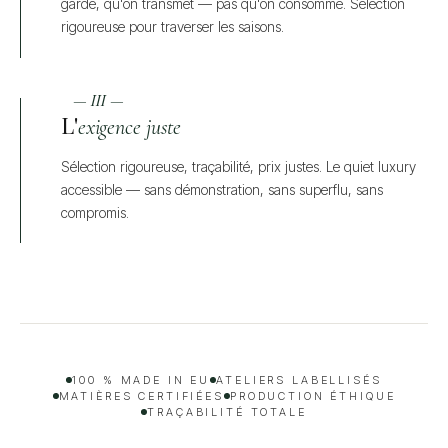
garde, qu'on transmet — pas qu'on consomme. Sélection
rigoureuse pour traverser les saisons.
— III —
L'
exigence juste
Sélection rigoureuse, traçabilité, prix justes. Le quiet luxury
accessible — sans démonstration, sans superflu, sans
compromis.
100 % MADE IN EU
ATELIERS LABELLISÉS
MATIÈRES CERTIFIÉES
PRODUCTION ÉTHIQUE
TRAÇABILITÉ TOTALE