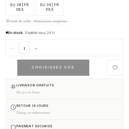
EU 38 | FR
EU 39 | FR
38,5
39,5
Guide des tailles · Mensurations européennes
En stock
· Expédié sous 24 h
−
+
CHOISISSEZ VOS
OPTIONS
LIVRAISON GRATUITE
Dès 79 € en France
RETOUR 14 JOURS
Échange ou remboursement
PAIEMENT SÉCURISÉ