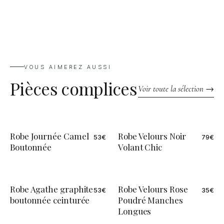
n'aient pas été portées à l'extérieur et que leur emballage d'origine
soit intact. Pour initier un retour, rendez-vous dans votre espace
client ou contactez notre service clientèle. Le remboursement est
effectué dans les meilleurs délais une fois l'article réceptionné et
vérifié.
VOUS AIMEREZ AUSSI
Pièces complices
Voir toute la sélection →
Robe Journée Camel
Robe Velours Noir
53
€
79
€
ÉDITION LIMITÉE
Boutonnée
Volant Chic
Robe Agathe graphite
Robe Velours Rose
53
€
35
€
boutonnée ceinturée
Poudré Manches
Longues