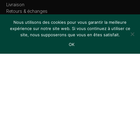
Livraison
Retours & échanges
Suivi de commande
Nous utilisons des cookies pour vous garantir la meilleure
FAQ
expérience sur notre site web. Si vous continuez à utiliser ce
site, nous supposerons que vous en êtes satisfait.
LÉGAL
OK
Accueil
Boutique
Recherche
Favoris
Panier
Mentions légales
CGV
Politique de confidentialité
Cookies
ENGAGEMENTS
Made in EU
Livraison 79€+
Retours 14 jours
Paiement 3x/4x