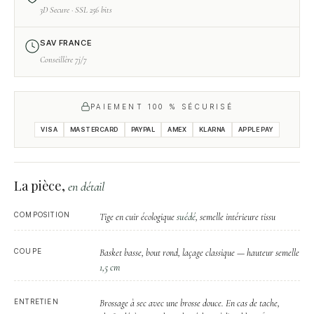
3D Secure · SSL 256 bits
SAV FRANCE
Conseillère 7j/7
PAIEMENT 100 % SÉCURISÉ
VISA
MASTERCARD
PAYPAL
AMEX
KLARNA
APPLE PAY
La pièce,
en détail
COMPOSITION
suédé
Tige en cuir écologique
, semelle intérieure tissu
COUPE
Basket basse, bout rond, laçage classique — hauteur semelle
1,5 cm
ENTRETIEN
Brossage à sec avec une brosse douce. En cas de tache,