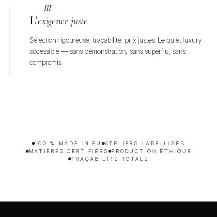
— III —
L'
exigence juste
Sélection rigoureuse, traçabilité, prix justes. Le quiet luxury
accessible — sans démonstration, sans superflu, sans
compromis.
100 % MADE IN EU
ATELIERS LABELLISÉS
MATIÈRES CERTIFIÉES
PRODUCTION ÉTHIQUE
TRAÇABILITÉ TOTALE