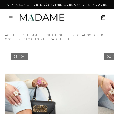
LIVRAISON OFFERTE DÈS 79€
RETOURS GRATUITS 14 JOURS
ACCUEIL
/
FEMME
/
CHAUSSURES
/
CHAUSSERES DE
SPORT
/
BASKETS NUIT PATCHS SUÉDÉ
01 / 04
02 