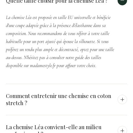
Quelle taille choisir pour la chemise Léa ?
La chemise Léa est proposée en taille EU universelle et bénéficie
d'une coupe adaptée grâce à la présence d'élasthanne dans sa
composition. Nous recommandons de vous référer à votre taille
habituelle pour un port ajusté qui épouse la silhouette. Si vous
préférez un rendu plus ample et décontracté, optez pour une taille
au-dessus. N'hésitez pas à consulter notre guide des tailles
disponible sur madamestyle.fr pour affiner votre choix.
Comment entretenir une chemise en coton
stretch ?
Lavez la chemise Léa en machine à 30 °C avec des couleurs
La chemise Léa convient-elle au milieu
similaires, en sélectionnant un programme délicat pour préserver