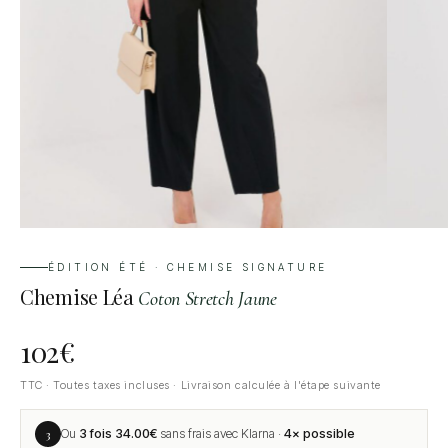
ÉDITION ÉTÉ · CHEMISE SIGNATURE
Chemise Léa
Coton Stretch Jaune
102
€
TTC · Toutes taxes incluses · Livraison calculée à l'étape suivante
3
Ou
3 fois
34.00
€
sans frais avec Klarna ·
4× possible