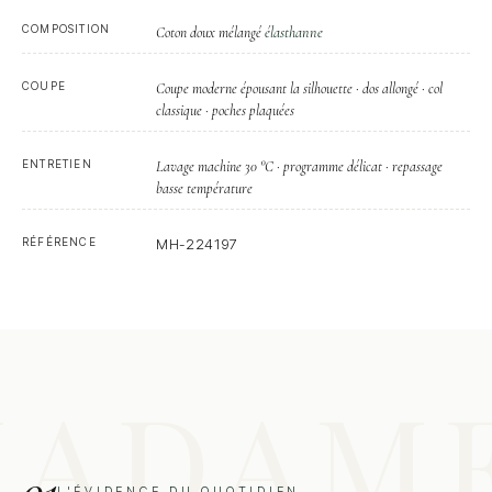
COMPOSITION
élasthanne
Coton doux mélangé
COUPE
Coupe moderne épousant la silhouette · dos allongé · col
classique · poches plaquées
ENTRETIEN
Lavage machine 30 °C · programme délicat · repassage
basse température
RÉFÉRENCE
MH-224197
01
L'ÉVIDENCE DU QUOTIDIEN