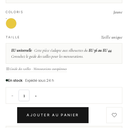
Jaune
COLORIS
Taille unique
TAILLE
EU universelle
· Cette pièce s'adapte aux silhouettes du
EU 36 au EU 44
.
Consultez le guide des tailles pour les mensurations.
Guide des tailles · Mensurations européennes
En stock
· Expédié sous 24 h
−
+
AJOUTER AU PANIER