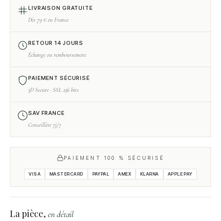
LIVRAISON GRATUITE
Dès 79 € en France
RETOUR 14 JOURS
Échange ou remboursement
PAIEMENT SÉCURISÉ
3D Secure · SSL 256 bits
SAV FRANCE
Conseillère 7j/7
PAIEMENT 100 % SÉCURISÉ
VISA
MASTERCARD
PAYPAL
AMEX
KLARNA
APPLE PAY
La pièce,
en détail