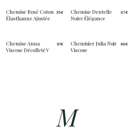
Chemise Rosé Coton
Chemise Dentelle
35
€
47
€
ÉDITION LIMITÉE
Élasthanne Ajustée
Noire Élégance
Chemise Anna
Chemisier Julia Noir
91
€
96
€
Viscose Décolleté V
Viscose
M