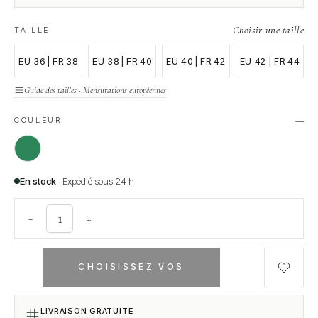
Choisir une taille
TAILLE
EU 36 | FR 38
EU 38 | FR 40
EU 40 | FR 42
EU 42 | FR 44
Guide des tailles · Mensurations européennes
—
COULEUR
En stock
· Expédié sous 24 h
−
+
CHOISISSEZ VOS
OPTIONS
LIVRAISON GRATUITE