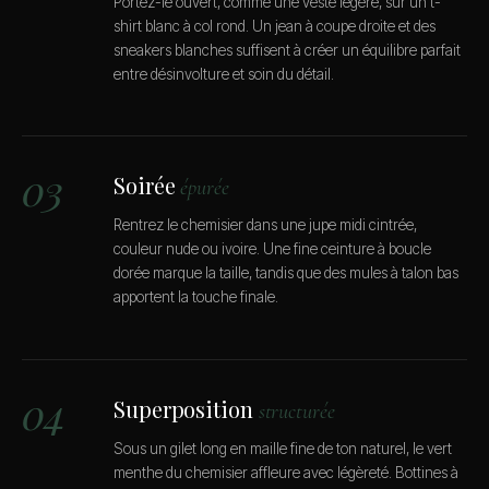
Portez-le ouvert, comme une veste légère, sur un t-
shirt blanc à col rond. Un jean à coupe droite et des
sneakers blanches suffisent à créer un équilibre parfait
entre désinvolture et soin du détail.
03
Soirée
épurée
Rentrez le chemisier dans une jupe midi cintrée,
couleur nude ou ivoire. Une fine ceinture à boucle
dorée marque la taille, tandis que des mules à talon bas
apportent la touche finale.
04
Superposition
structurée
Sous un gilet long en maille fine de ton naturel, le vert
menthe du chemisier affleure avec légèreté. Bottines à