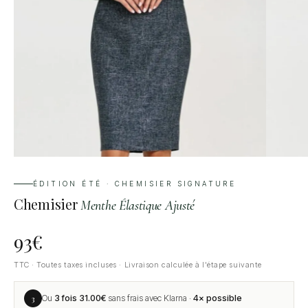
ÉDITION ÉTÉ · CHEMISIER SIGNATURE
Chemisier
Menthe Élastique Ajusté
93
€
TTC · Toutes taxes incluses · Livraison calculée à l'étape suivante
3
Ou
3 fois
31.00
€
sans frais avec Klarna ·
4× possible