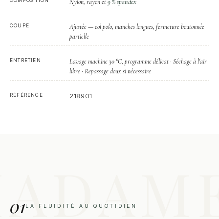
9 % spandex
Nylon, rayon et
COUPE
Ajustée — col polo, manches longues, fermeture boutonnée
partielle
ENTRETIEN
Lavage machine 30 °C, programme délicat · Séchage à l'air
libre · Repassage doux si nécessaire
RÉFÉRENCE
218901
01
LA FLUIDITÉ AU QUOTIDIEN