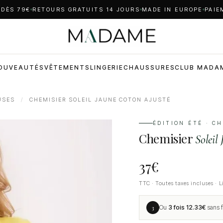
 DÈS 79€
RETOURS GRATUITS 14 JOURS
MADE IN EUROPE
PAIE
OUVEAUTÉS
VÊTEMENTS
LINGERIE
CHAUSSURES
CLUB MADA
USES
/
CHEMISIER SOLEIL JAUNE COTON AJUSTÉ
ÉDITION ÉTÉ · C
Chemisier
Soleil
37
€
TTC · Toutes taxes incluses · L
3
Ou
3 fois
12.33
€
sans f