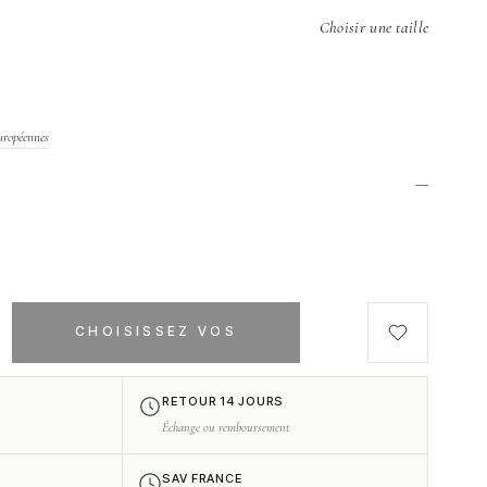
Choisir une taille
uropéennes
—
h
CHOISISSEZ VOS
OPTIONS
RETOUR 14 JOURS
Échange ou remboursement
SAV FRANCE