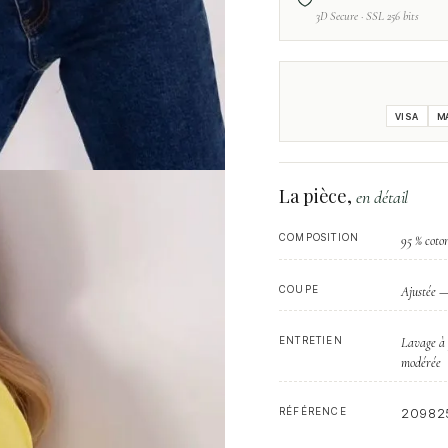
3D Secure · SSL 256 bits
VISA
M
La pièce,
en détail
COMPOSITION
95 % coto
COUPE
Ajustée —
ENTRETIEN
Lavage à 
modérée
RÉFÉRENCE
20982