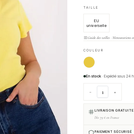
TAILLE
EU
universelle
Guide des tailles · Mensurations e
COULEUR
En stock
· Expédié sous 24 
−
+
LIVRAISON GRATUITE
Dès 79 € en France
PAIEMENT SÉCURISÉ