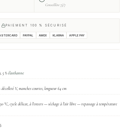
Conseillère 7j/7
PAIEMENT 100 % SÉCURISÉ
ASTERCARD
PAYPAL
AMEX
KLARNA
APPLE PAY
élasthanne
n, 5 %
 décolleté V, manches courtes, longueur 64 cm
30 °C, cycle délicat, à l'envers — séchage à l'air libre — repassage à température
5