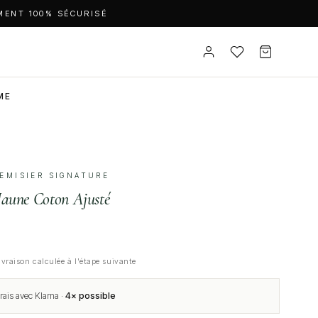
MENT 100% SÉCURISÉ
ME
HEMISIER SIGNATURE
 Jaune Coton Ajusté
ivraison calculée à l'étape suivante
rais avec Klarna ·
4× possible