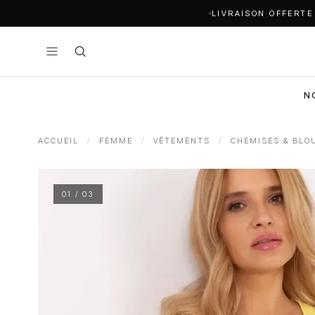
LIVRAISON OFFERTE
N
ACCUEIL
/
FEMME
/
VÊTEMENTS
/
CHEMISES & BLO
01 / 03