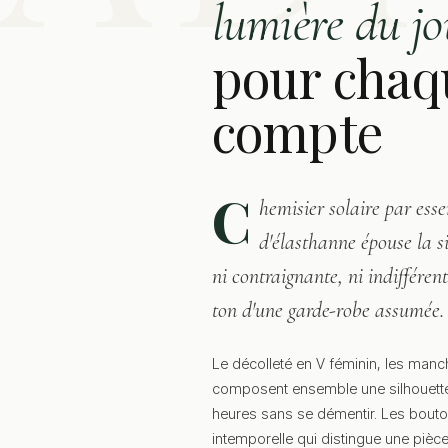
lumière du jo
pour chaq
compte
C
hemisier solaire par esse
d'élasthanne épouse la 
ni contraignante, ni indiffére
ton d'une garde-robe assumée.
Le décolleté en V féminin, les manch
composent ensemble une silhouette 
heures sans se démentir. Les bouto
intemporelle qui distingue une pièc