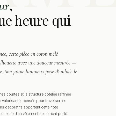
,
ur
ue heure qui
nce, cette pièce en coton mêlé
silhouette avec une douceur mesurée —
nte. Son jaune lumineux pose d'emblée le
es courtes et la structure côtelée raffinée
valorisante, pensée pour traverser les
ns décoratifs apportent cette note
e choisie d'un vêtement seulement porté.