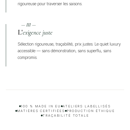
rigoureuse pour traverser les saisons.
— III —
L'
exigence juste
Sélection rigoureuse, traçabilité, prix justes. Le quiet luxury
accessible — sans démonstration, sans superflu, sans
compromis.
100 % MADE IN EU
ATELIERS LABELLISÉS
MATIÈRES CERTIFIÉES
PRODUCTION ÉTHIQUE
TRAÇABILITÉ TOTALE