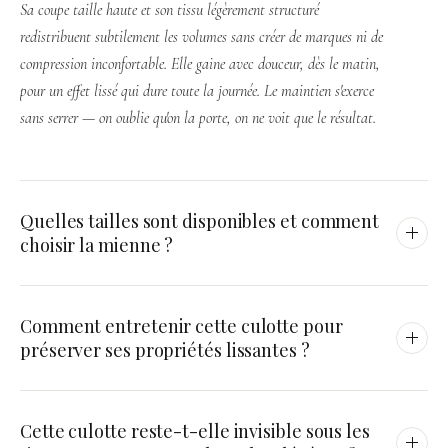
Sa coupe taille haute et son tissu légèrement structuré
redistribuent subtilement les volumes sans créer de marques ni de
compression inconfortable. Elle gaine avec douceur, dès le matin,
pour un effet lissé qui dure toute la journée. Le maintien s'exerce
sans serrer — on oublie qu'on la porte, on ne voit que le résultat.
Quelles tailles sont disponibles et comment
choisir la mienne ?
La culotte est disponible du M (FR 40) au XXXL (FR 48), en
Comment entretenir cette culotte pour
passant par le L (FR 42), XL (FR 44) et XXL (FR 46). Pour un
préserver ses propriétés lissantes ?
effet lissant optimal, choisissez votre taille habituelle : une taille
trop petite créerait des marques indésirables, tandis que la bonne
Privilégiez un lavage en machine sur programme délicat à 30 °C,
taille offre maintien et confort naturels. En cas de doute entre
Cette culotte reste-t-elle invisible sous les
ou un lavage à la main pour encore plus de précaution. Évitez
deux tailles, notre équipe est disponible pour vous conseiller.