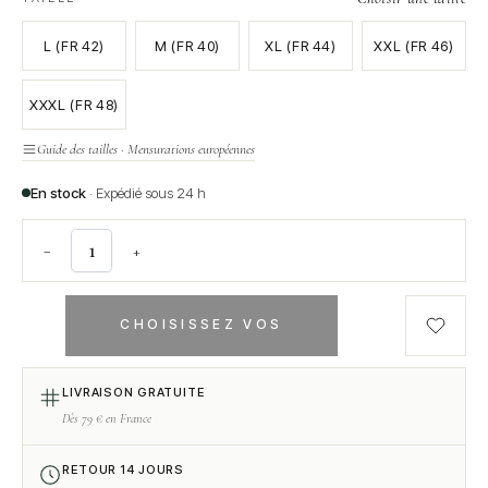
L (FR 42)
M (FR 40)
XL (FR 44)
XXL (FR 46)
XXXL (FR 48)
Guide des tailles · Mensurations européennes
En stock
· Expédié sous 24 h
−
+
CHOISISSEZ VOS
OPTIONS
LIVRAISON GRATUITE
Dès 79 € en France
RETOUR 14 JOURS