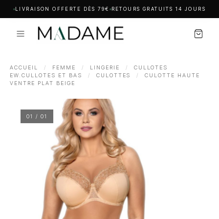
LIVRAISON OFFERTE DÈS 79€
RETOURS GRATUITS 14 JOURS
ACCUEIL
/
FEMME
/
LINGERIE
/
CULLOTES
EW.CULLOTES ET BAS
/
CULOTTES
/
CULOTTE HAUTE
VENTRE PLAT BEIGE
01 / 01