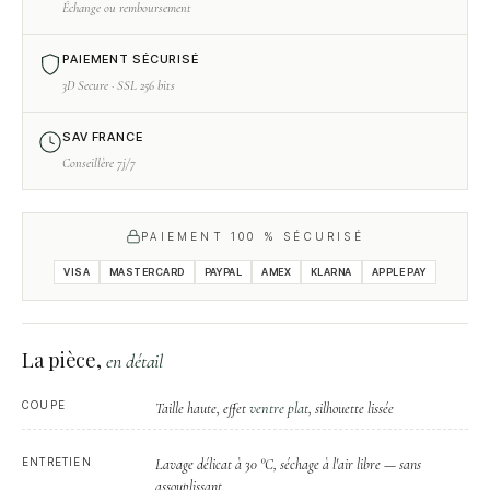
Échange ou remboursement
PAIEMENT SÉCURISÉ
3D Secure · SSL 256 bits
SAV FRANCE
Conseillère 7j/7
PAIEMENT 100 % SÉCURISÉ
VISA
MASTERCARD
PAYPAL
AMEX
KLARNA
APPLE PAY
La pièce,
en détail
COUPE
ventre plat
Taille haute, effet
, silhouette lissée
ENTRETIEN
Lavage délicat à 30 °C, séchage à l'air libre — sans
assouplissant